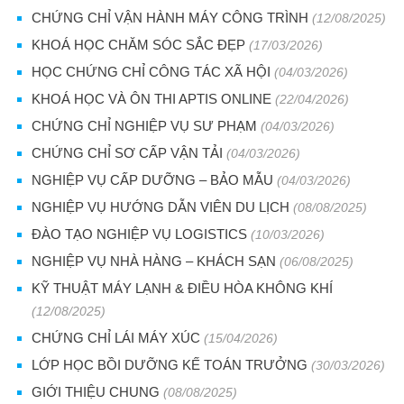
CHỨNG CHỈ VẬN HÀNH MÁY CÔNG TRÌNH
(12/08/2025)
KHOÁ HỌC CHĂM SÓC SẮC ĐẸP
(17/03/2026)
HỌC CHỨNG CHỈ CÔNG TÁC XÃ HỘI
(04/03/2026)
KHOÁ HỌC VÀ ÔN THI APTIS ONLINE
(22/04/2026)
CHỨNG CHỈ NGHIỆP VỤ SƯ PHẠM
(04/03/2026)
CHỨNG CHỈ SƠ CẤP VẬN TẢI
(04/03/2026)
NGHIỆP VỤ CẤP DƯỠNG – BẢO MẪU
(04/03/2026)
NGHIỆP VỤ HƯỚNG DẪN VIÊN DU LỊCH
(08/08/2025)
ĐÀO TẠO NGHIỆP VỤ LOGISTICS
(10/03/2026)
NGHIỆP VỤ NHÀ HÀNG – KHÁCH SẠN
(06/08/2025)
KỸ THUẬT MÁY LẠNH & ĐIỀU HÒA KHÔNG KHÍ
(12/08/2025)
CHỨNG CHỈ LÁI MÁY XÚC
(15/04/2026)
LỚP HỌC BỒI DƯỠNG KẾ TOÁN TRƯỞNG
(30/03/2026)
GIỚI THIỆU CHUNG
(08/08/2025)