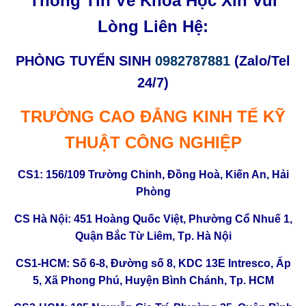
Thông Tin Về Khóa Học
Xin Vui
Lòng Liên Hệ:
PHÒNG TUYỂN SINH
0982787881
(Zalo/Tel
24/7)
TRƯỜNG CAO ĐẲNG KINH TẾ KỸ
THUẬT CÔNG NGHIỆP
CS1: 156/109 Trường Chinh, Đồng Hoà, Kiến An, Hải
Phòng
CS Hà Nội: 451 Hoàng Quốc Việt, Phường Cổ Nhuế 1,
Quận Bắc Từ Liêm, Tp. Hà Nội
CS1-HCM: Số 6-8, Đường số 8, KDC 13E Intresco, Ấp
5, Xã Phong Phú, Huyện Bình Chánh, Tp. HCM