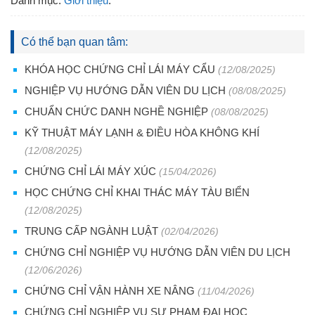
Danh mục:
Giới thiệu
.
Có thể bạn quan tâm:
KHÓA HỌC CHỨNG CHỈ LÁI MÁY CẨU
(12/08/2025)
NGHIỆP VỤ HƯỚNG DẪN VIÊN DU LỊCH
(08/08/2025)
CHUẨN CHỨC DANH NGHỀ NGHIỆP
(08/08/2025)
KỸ THUẬT MÁY LẠNH & ĐIỀU HÒA KHÔNG KHÍ
(12/08/2025)
CHỨNG CHỈ LÁI MÁY XÚC
(15/04/2026)
HỌC CHỨNG CHỈ KHAI THÁC MÁY TÀU BIỂN
(12/08/2025)
TRUNG CẤP NGÀNH LUẬT
(02/04/2026)
CHỨNG CHỈ NGHIỆP VỤ HƯỚNG DẪN VIÊN DU LỊCH
(12/06/2026)
CHỨNG CHỈ VẬN HÀNH XE NÂNG
(11/04/2026)
CHỨNG CHỈ NGHIỆP VỤ SƯ PHẠM ĐẠI HỌC