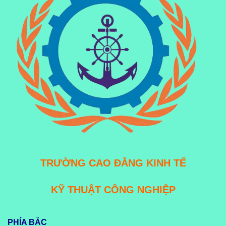
TRƯỜNG CAO ĐẲNG KINH TẾ
KỸ THUẬT CÔNG NGHIỆP
PHÍA BẮC