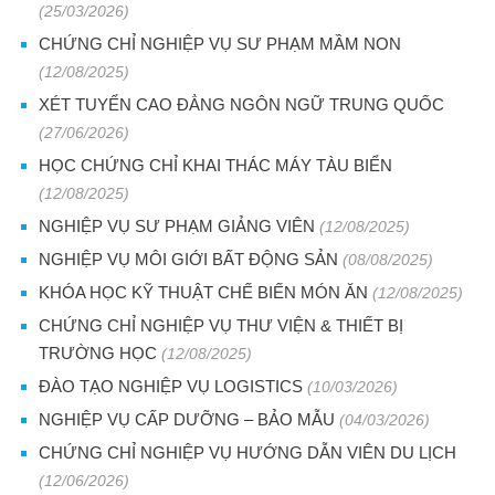
(25/03/2026)
CHỨNG CHỈ NGHIỆP VỤ SƯ PHẠM MẦM NON
(12/08/2025)
XÉT TUYỂN CAO ĐẲNG NGÔN NGỮ TRUNG QUỐC
(27/06/2026)
HỌC CHỨNG CHỈ KHAI THÁC MÁY TÀU BIỂN
(12/08/2025)
NGHIỆP VỤ SƯ PHẠM GIẢNG VIÊN
(12/08/2025)
NGHIỆP VỤ MÔI GIỚI BẤT ĐỘNG SẢN
(08/08/2025)
KHÓA HỌC KỸ THUẬT CHẾ BIẾN MÓN ĂN
(12/08/2025)
CHỨNG CHỈ NGHIỆP VỤ THƯ VIỆN & THIẾT BỊ
TRƯỜNG HỌC
(12/08/2025)
ĐÀO TẠO NGHIỆP VỤ LOGISTICS
(10/03/2026)
NGHIỆP VỤ CẤP DƯỠNG – BẢO MẪU
(04/03/2026)
CHỨNG CHỈ NGHIỆP VỤ HƯỚNG DẪN VIÊN DU LỊCH
(12/06/2026)