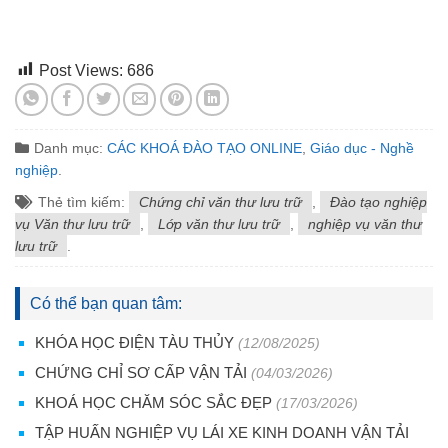
Post Views:
686
Danh mục:
CÁC KHOÁ ĐÀO TẠO ONLINE
,
Giáo dục - Nghề
nghiệp
.
Thẻ tìm kiếm:
Chứng chỉ văn thư lưu trữ
,
Đào tạo nghiệp
vụ Văn thư lưu trữ
,
Lớp văn thư lưu trữ
,
nghiệp vụ văn thư
lưu trữ
.
Có thể bạn quan tâm:
KHÓA HỌC ĐIỆN TÀU THỦY
(12/08/2025)
CHỨNG CHỈ SƠ CẤP VẬN TẢI
(04/03/2026)
KHOÁ HỌC CHĂM SÓC SẮC ĐẸP
(17/03/2026)
TẬP HUẤN NGHIỆP VỤ LÁI XE KINH DOANH VẬN TẢI