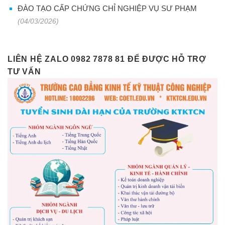
ĐÀO TẠO CẤP CHỨNG CHỈ NGHIỆP VỤ SƯ PHẠM
(04/03/2026)
LIÊN HỆ ZALO 0982 7878 81 ĐỂ ĐƯỢC HỖ TRỢ
TƯ VẤN