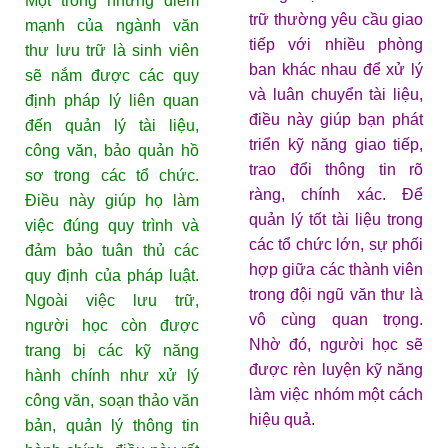
Một trong những điểm
trữ thường yêu cầu giao
mạnh của ngành văn
tiếp với nhiều phòng
thư lưu trữ là sinh viên
ban khác nhau để xử lý
sẽ nắm được các quy
và luân chuyển tài liệu,
định pháp lý liên quan
điều này giúp bạn phát
đến quản lý tài liệu,
triển kỹ năng giao tiếp,
công văn, bảo quản hồ
trao đổi thông tin rõ
sơ trong các tổ chức.
ràng, chính xác. Để
Điều này giúp họ làm
quản lý tốt tài liệu trong
việc đúng quy trình và
các tổ chức lớn, sự phối
đảm bảo tuân thủ các
hợp giữa các thành viên
quy định của pháp luật.
trong đội ngũ văn thư là
Ngoài việc lưu trữ,
vô cùng quan trọng.
người học còn được
Nhờ đó, người học sẽ
trang bị các kỹ năng
được rèn luyện kỹ năng
hành chính như xử lý
làm việc nhóm một cách
công văn, soạn thảo văn
hiệu quả.
bản, quản lý thông tin