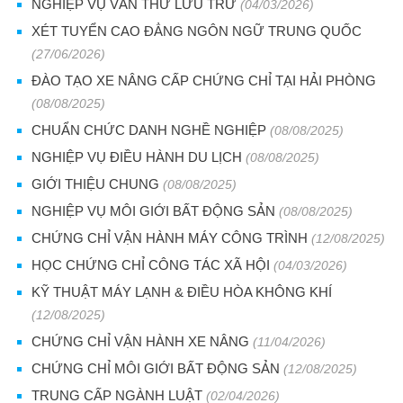
NGHIỆP VỤ VĂN THƯ LƯU TRỮ
(04/03/2026)
XÉT TUYỂN CAO ĐẲNG NGÔN NGỮ TRUNG QUỐC
(27/06/2026)
ĐÀO TẠO XE NÂNG CẤP CHỨNG CHỈ TẠI HẢI PHÒNG
(08/08/2025)
CHUẨN CHỨC DANH NGHỀ NGHIỆP
(08/08/2025)
NGHIỆP VỤ ĐIỀU HÀNH DU LỊCH
(08/08/2025)
GIỚI THIỆU CHUNG
(08/08/2025)
NGHIỆP VỤ MÔI GIỚI BẤT ĐỘNG SẢN
(08/08/2025)
CHỨNG CHỈ VẬN HÀNH MÁY CÔNG TRÌNH
(12/08/2025)
HỌC CHỨNG CHỈ CÔNG TÁC XÃ HỘI
(04/03/2026)
KỸ THUẬT MÁY LẠNH & ĐIỀU HÒA KHÔNG KHÍ
(12/08/2025)
CHỨNG CHỈ VẬN HÀNH XE NÂNG
(11/04/2026)
CHỨNG CHỈ MÔI GIỚI BẤT ĐỘNG SẢN
(12/08/2025)
TRUNG CẤP NGÀNH LUẬT
(02/04/2026)