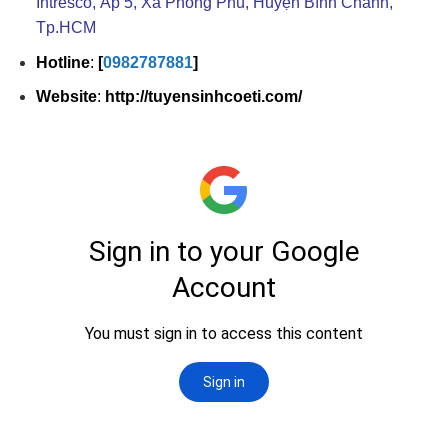
Intresco, Ấp 5, Xã Phong Phú, Huyện Bình Chánh,
Tp.HCM
Hotline
:
[
0982787881
]
Website
:
http://tuyensinhcoeti.com/