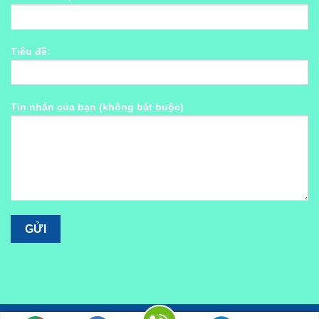
Tiêu đề:
Tin nhắn của bạn (không bắt buộc)
Giấy phép số 02/GP-TTĐT, ngày 24/01/2014 của Cục Phát thanh,