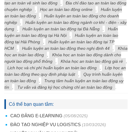
tạo an toàn vệ sinh lao động
,
Địa chỉ đào tạo an toàn lao động
chuyên nghiệp
,
Học an toàn lao động online
,
Huấn luyện
an toàn lao động
,
Huấn luyện an toàn lao động cho doanh
nghiệp
,
Huấn luyện an toàn lao động ngành cơ khí - điện - xây
dựng
,
Huấn luyện an toàn lao động tại Đà Nẵng
,
Huấn
luyện an toàn lao động tại Hà Nội
,
Huấn luyện an toàn lao
động tại Hải Phòng
,
Huấn luyện an toàn lao động tại TP
HCM
,
Huấn luyện an toàn lao động theo nghị định 44
,
Khóa
học an toàn lao động
,
Khóa học an toàn lao động dành cho
người lao động phổ thông
,
Khóa học an toàn lao động giá rẻ
,
Lịch học và chi phí huấn luyện an toàn lao động
,
Lớp học an
toàn lao động theo quy định pháp luật
,
Quy trình huấn luyện
an toàn lao động
,
Trung tâm huấn luyện an toàn lao động uy
tín
,
Tư vấn và đăng ký học chứng chỉ an toàn lao động
.
Có thể bạn quan tâm:
CAO ĐẲNG E-LEARNING
(05/08/2025)
ĐÀO TẠO NGHIỆP VỤ LOGISTICS
(10/03/2026)